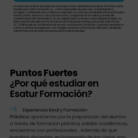
Los datos de carácter personal que nos proporciones rellenando el presente formulario serán
tratados por Esatur Formación, S.L., como responsable de esta web. La finalidad de la
recogida y tratamiento de tus datos es responder a tu solicitud, enviándote información sobre
nuestro centro, servicios y recursos exclusivos. La legitimación se realiza a través del
consentimiento del interesado/a. No se cederán datos a terceros salvo obligación legal. Los
datos estarán ubicados en los servidores de Professional Hosting (Soluciones Web On Line
S.L.). Podrás ejercer tus derechos de acceso, rectificación, limitación y supresión enviando un
correo a comunicacion@esatur.com. Puedes consultar la información adicional y detallada
sobre Protección de Datos en nuestra política de privacidad.
Puntos Fuertes
¿Por qué estudiar en
Esatur Formación?
Experiencia Real y Formación
Práctica:
apostamos por la preparación del alumno
a través de formación práctica, salidas académicas,
encuentros con profesionales… Además de que
nuestros docentes, en la mayoría de los casos, son