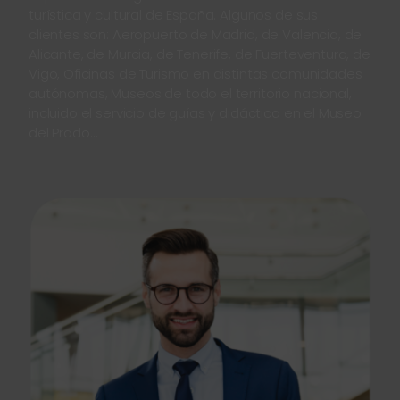
turística y cultural de España. Algunos de sus
clientes son: Aeropuerto de Madrid, de Valencia, de
Alicante, de Murcia, de Tenerife, de Fuerteventura, de
Vigo, Oficinas de Turismo en distintas comunidades
autónomas, Museos de todo el territorio nacional,
incluido el servicio de guías y didáctica en el Museo
del Prado…