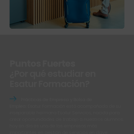
Puntos Fuertes
¿Por qué estudiar en
Esatur Formación?
Prácticas de Empresa y Bolsa de
Empleo:
Esatur Formación está acompañada de su
inseparable hermana Esatur Servicios, nacida para
crear oportunidades de trabajo a nuestros alumnos;
hoy en día es una de las empresas más
importantes en gestión de servicios en clave