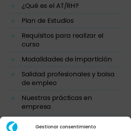
¿Qué es el AT/RH?
Plan de Estudios
Requisitos para realizar el
curso
Modalidades de impartición
Salidad profesionales y bolsa
de empleo
Nuestras prácticas en
empresa
ESATUR servicios
Gestionar consentimiento