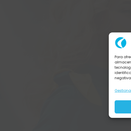
Para ofr
almacena
tecnolog
identific
negativa
Gestionar
Ya