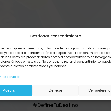
Gestionar consentimiento
¡Muchas
ecer las mejores experiencias, utilizamos tecnologías como las cookies p
r y/o acceder a la información del dispositivo. El consentimiento de es
ías nos permitirá procesar datos como el comportamiento de navegació
aciones únicas en este sitio. No consentir o retirar el consentimiento, pued
Gracias!
mente a ciertas características y funciones.
 los servicios
Aceptar
Denegar
Ver preferenc
 estás más cerca de la profesión de tus sueñ
#DefineTuDestino