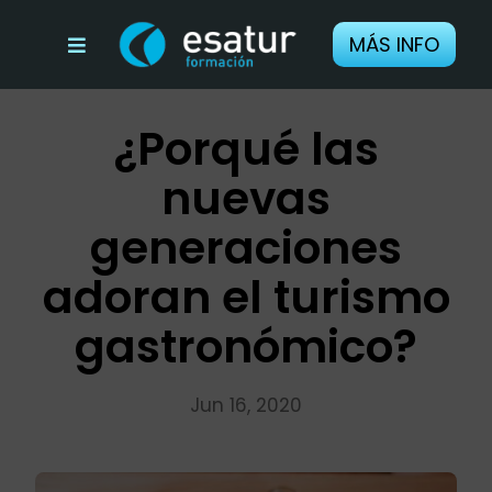
Saltar
MÁS INFO
al
Toggle
contenido
Navigation
Qué incluye
¿Porqué las
Experiencia
nuevas
generaciones
Contenidos
adoran el turismo
eBook
gastronómico?
Opiniones
Jun 16, 2020