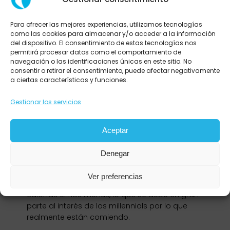
a impulsar la industria de entrega de alimentos
con empresas como Uber Eats, Glovo y JustEat.
Para ofrecer las mejores experiencias, utilizamos tecnologías
como las cookies para almacenar y/o acceder a la información
Los millennials son más
del dispositivo. El consentimiento de estas tecnologías nos
permitirá procesar datos como el comportamiento de
conscientes de lo que comen
navegación o las identificaciones únicas en este sitio. No
consentir o retirar el consentimiento, puede afectar negativamente
a ciertas características y funciones.
Como una gran parte de la población en
general, los millennials están haciendo que los
Gestionar los servicios
restaurantes y otras marcas de servicios de
alimentos se alejen de los alimentos llenos de
grasa, azúcar y conservantes para decantarse
Aceptar
por opciones más saludables, orgánicas e
incluso veganas o sin gluten. No sólo los
Denegar
restaurantes están cambiando sus
ingredientes, sino que se ha prestado una
Ver preferencias
mayor atención a la lista de ingredientes y
calorías en los menús, lo que se debe en gran
parte al interés de los millennials por lo que
realmente están comiendo.