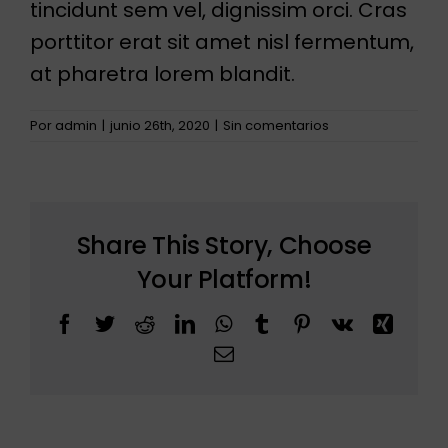
tincidunt sem vel, dignissim orci. Cras
porttitor erat sit amet nisl fermentum,
at pharetra lorem blandit.
Por
admin
|
junio 26th, 2020
|
Sin comentarios
Share This Story, Choose
Your Platform!
Facebook
Twitter
Reddit
LinkedIn
WhatsApp
Tumblr
Pinterest
Vk
Xing
Correo
electrónico